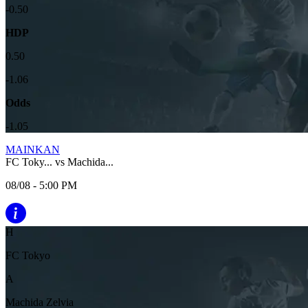
-0.50
HDP
0.50
-1.06
Odds
-1.05
MAINKAN
FC Toky... vs Machida...
08/08 - 5:00 PM
H
FC Tokyo
A
Machida Zelvia