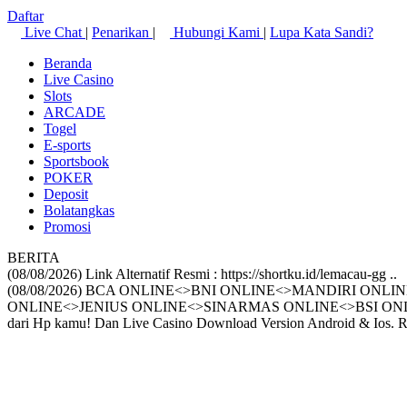
Daftar
Live Chat
|
Penarikan
|
Hubungi Kami
|
Lupa Kata Sandi?
Beranda
Live Casino
Slots
ARCADE
Togel
E-sports
Sportsbook
POKER
Deposit
Bolatangkas
Promosi
BERITA
(08/08/2026)
Link Alternatif Resmi : https://shortku.id/lemacau-gg 
(08/08/2026)
BCA ONLINE<>BNI ONLINE<>MANDIRI ONLI
ONLINE<>JENIUS ONLINE<>SINARMAS ONLINE<>BSI O
dari Hp kamu! Dan Live Casino Download Version Android & Ios.