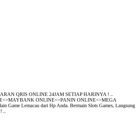
RAN QRIS ONLINE 24JAM SETIAP HARINYA ! ..
INE<>MAYBANK ONLINE<>PANIN ONLINE<>MEGA
ain Game Lemacau dari Hp Anda. Bermain Slots Games, Langsung
!! ..