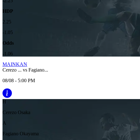
-2.25
HDP
2.25
-1.05
Odds
-1.06
MAINKAN
Cerezo ... vs Fagiano...
08/08 - 5:00 PM
H
Cerezo Osaka
A
Fagiano Okayama