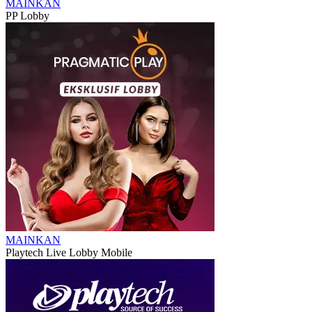
MAINKAN
PP Lobby
MAINKAN
Playtech Live Lobby Mobile