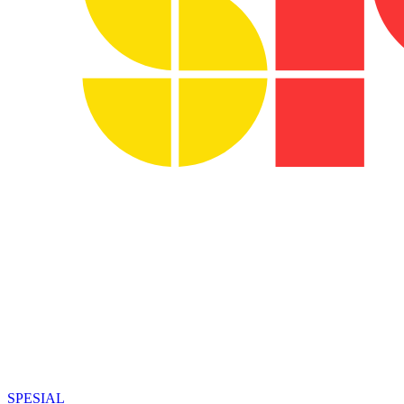
SPESIAL