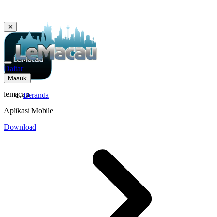
✕
Daftar
Masuk
lemacau
Beranda
Aplikasi Mobile
Download