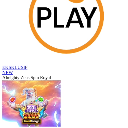
EKSKLUSIF
NEW
Almighty Zeus Spin Royal