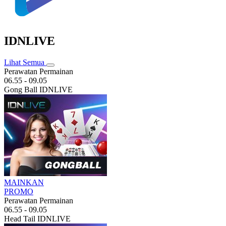
IDNLIVE
Lihat Semua
Perawatan Permainan
06.55 - 09.05
Gong Ball IDNLIVE
MAINKAN
PROMO
Perawatan Permainan
06.55 - 09.05
Head Tail IDNLIVE