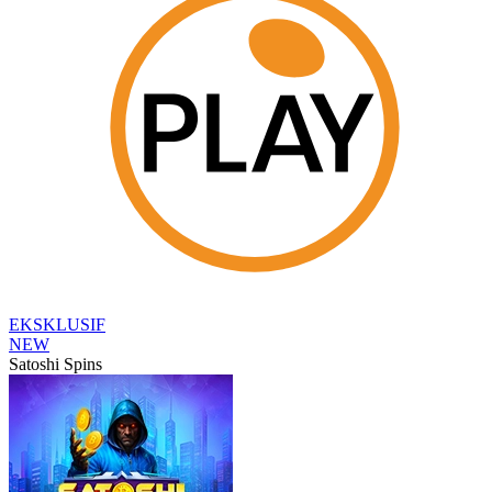
EKSKLUSIF
NEW
Satoshi Spins