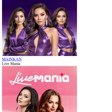
MAINKAN
Live Mania