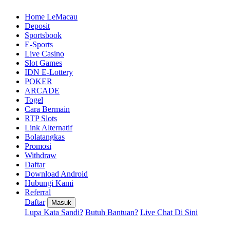
Home LeMacau
Deposit
Sportsbook
E-Sports
Live Casino
Slot Games
IDN E-Lottery
POKER
ARCADE
Togel
Cara Bermain
RTP Slots
Link Alternatif
Bolatangkas
Promosi
Withdraw
Daftar
Download Android
Hubungi Kami
Referral
Daftar
Masuk
Lupa Kata Sandi?
Butuh Bantuan?
Live Chat Di Sini