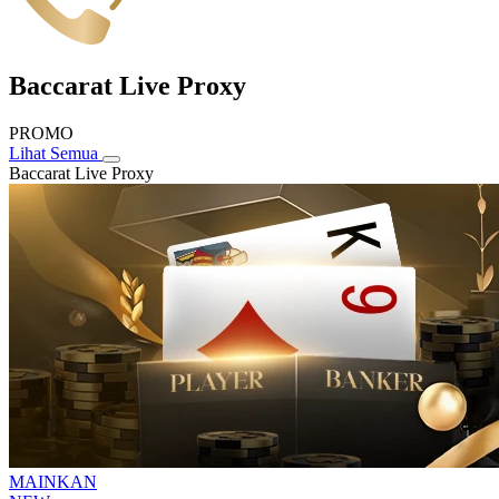
Baccarat Live Proxy
PROMO
Lihat Semua
Baccarat Live Proxy
MAINKAN