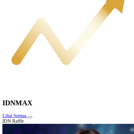
IDNMAX
Lihat Semua
IDN Raffle