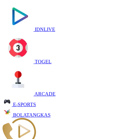
IDNLIVE
TOGEL
ARCADE
E-SPORTS
BOLATANGKAS