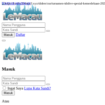
DAFTAR
DAFTAR
DAFTAR
DAFTAR
DAFTAR
DAFTAR
DAFTAR
DAFTAR
DAFTAR
DAFTAR
DAFTAR
DAFTAR
DAFTAR
DAFTAR
DAFTAR
DAFTAR
DAFTAR
DAFTAR
DAFTAR
DAFTAR
DAFTAR
DAFTAR
DAFTAR
DAFTAR
DAFTAR
DAFTAR
DAFTAR
DAFTAR
DAFTAR
DAFTAR
DAFTAR
DAFTAR
DAFTAR
MAINKAN
MAINKAN
MAINKAN
MAINKAN
MAINKAN
MAINKAN
MAINKAN
MAINKAN
MAINKAN
MAINKAN
MAINKAN
MAINKAN
MAINKAN
MAINKAN
MAINKAN
MAINKAN
MAINKAN
MAINKAN
MAINKAN
MAINKAN
MAINKAN
MAINKAN
MAINKAN
MAINKAN
MAINKAN
MAINKAN
MAINKAN
MAINKAN
MAINKAN
MAINKAN
MAINKAN
MAINKAN
MAINKAN
Daftar
Masuk
Masuk
Ingat Saya
Lupa Kata Sandi?
Masuk
Atau