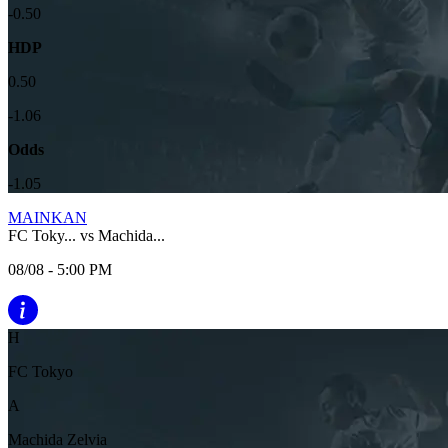
-0.50
HDP
0.50
-1.06
Odds
-1.05
MAINKAN
FC Toky... vs Machida...
08/08 - 5:00 PM
H
FC Tokyo
A
Machida Zelvia