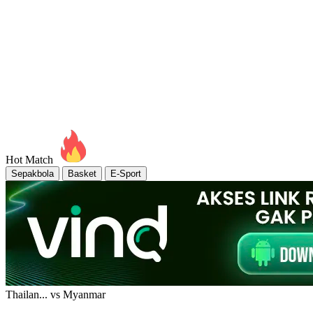
Hot Match
Sepakbola
Basket
E-Sport
Thailan... vs Myanmar