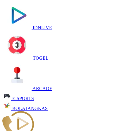
IDNLIVE
TOGEL
ARCADE
E-SPORTS
BOLATANGKAS