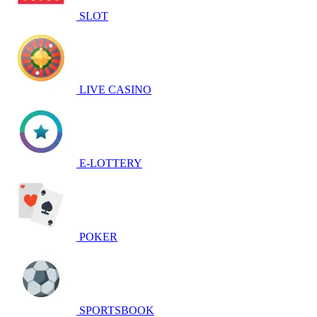
SLOT
LIVE CASINO
E-LOTTERY
POKER
SPORTSBOOK