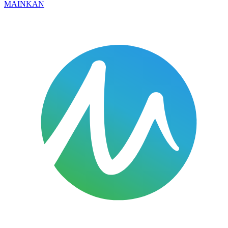
MAINKAN