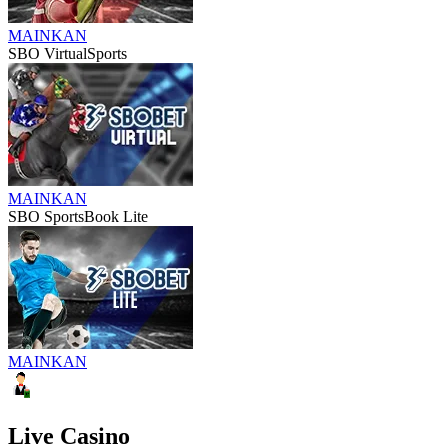
MAINKAN
SBO VirtualSports
MAINKAN
SBO SportsBook Lite
MAINKAN
Live Casino