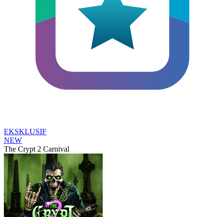
EKSKLUSIF
NEW
The Crypt 2 Carnival