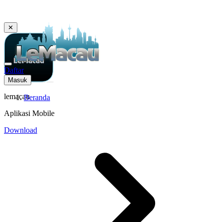
✕
Daftar
Masuk
lemacau
Beranda
Aplikasi Mobile
Download