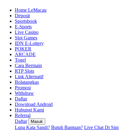
Home LeMacau
Deposit
Sportsbook
E-Sports
Live Casino
Slot Games
IDN E-Lottery
POKER
ARCADE
Togel
Cara Bermain
RTP Slots
Link Alternatif
Bolatangkas
Promosi
Withdraw
Daftar
Download Android
Hubungi Kami
Referral
Daftar
Masuk
Lupa Kata Sandi?
Butuh Bantuan?
Live Chat Di Sini