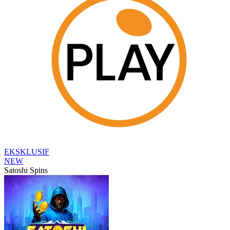
EKSKLUSIF
NEW
Satoshi Spins