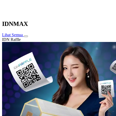
IDNMAX
Lihat Semua
IDN Raffle