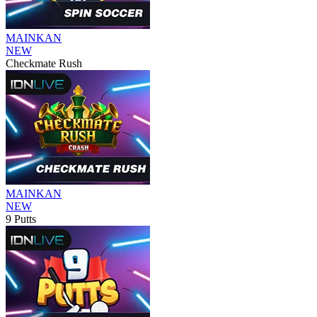
MAINKAN
NEW
Checkmate Rush
MAINKAN
NEW
9 Putts