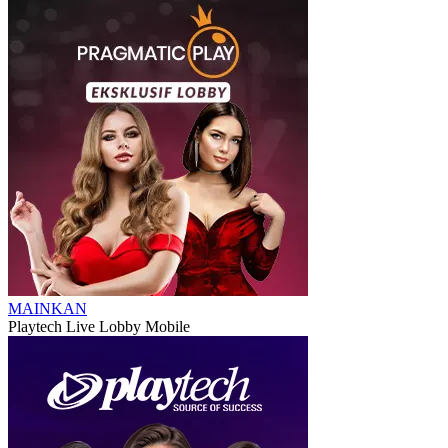
MAINKAN
Playtech Live Lobby Mobile