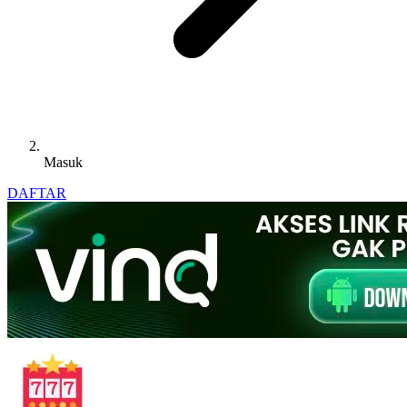
Masuk
DAFTAR