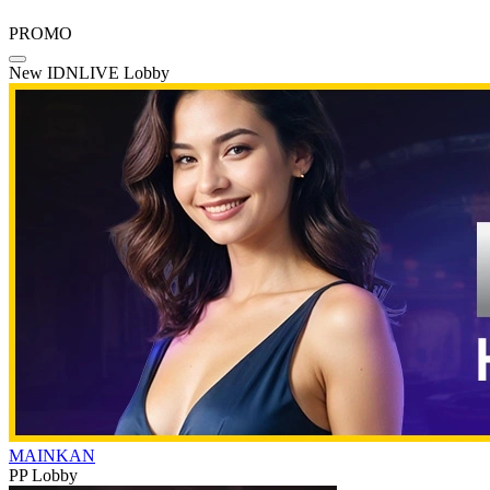
PROMO
New IDNLIVE Lobby
MAINKAN
PP Lobby