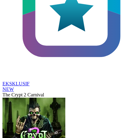
EKSKLUSIF
NEW
The Crypt 2 Carnival