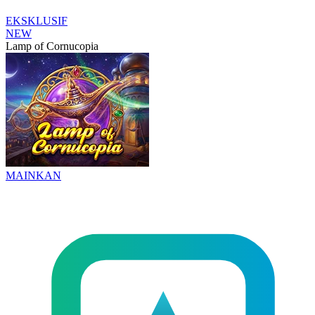
EKSKLUSIF
NEW
Lamp of Cornucopia
MAINKAN