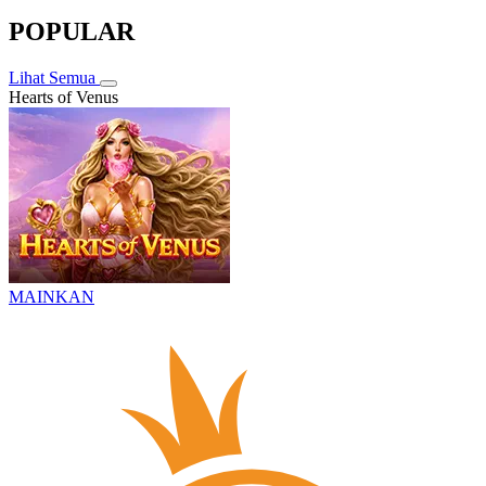
POPULAR
Lihat Semua
Hearts of Venus
MAINKAN