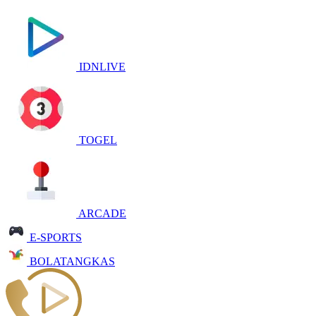
IDNLIVE
TOGEL
ARCADE
E-SPORTS
BOLATANGKAS