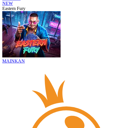
NEW
Eastern Fury
MAINKAN