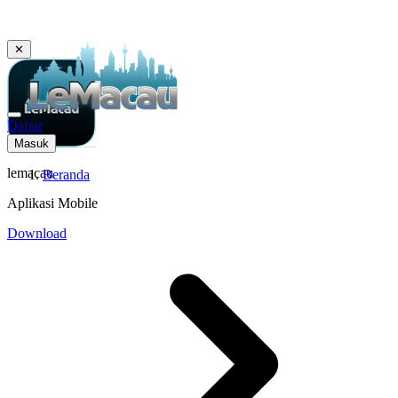
✕
Daftar
Masuk
lemacau
Beranda
Aplikasi Mobile
Download