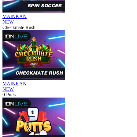
MAINKAN
NEW
Checkmate Rush
MAINKAN
NEW
9 Putts