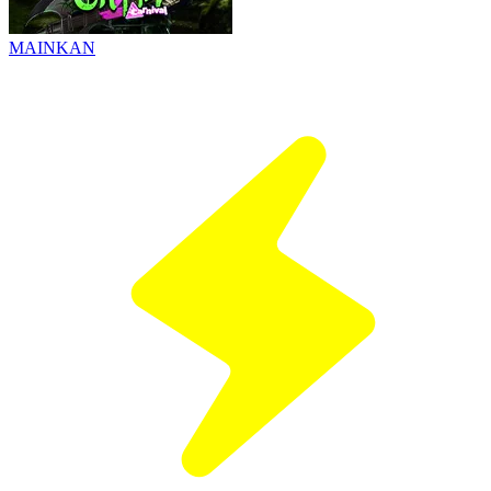
MAINKAN