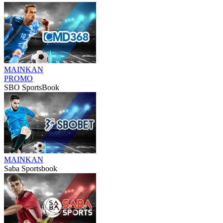
MAINKAN
PROMO
SBO SportsBook
MAINKAN
Saba Sportsbook