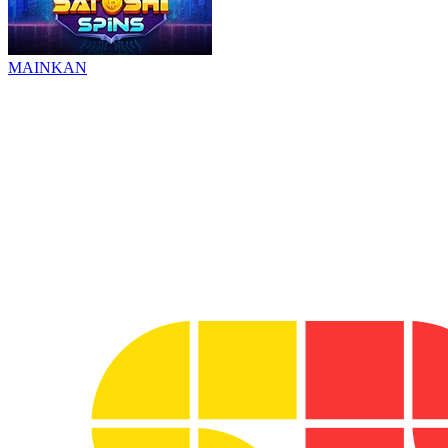
MAINKAN