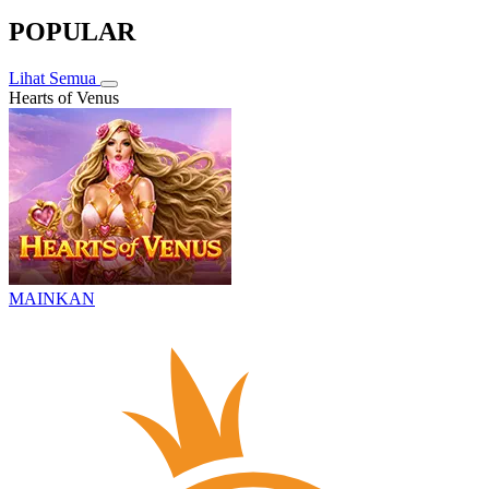
POPULAR
Lihat Semua
Hearts of Venus
MAINKAN