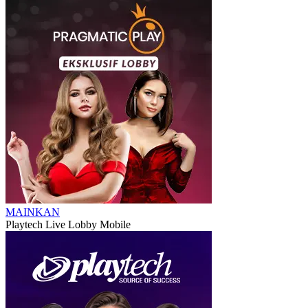
MAINKAN
Playtech Live Lobby Mobile