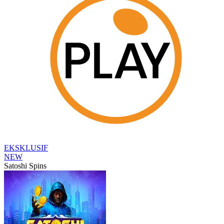
EKSKLUSIF
NEW
Satoshi Spins