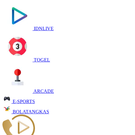
IDNLIVE
TOGEL
ARCADE
E-SPORTS
BOLATANGKAS