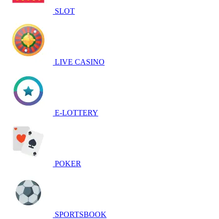
SLOT
LIVE CASINO
E-LOTTERY
POKER
SPORTSBOOK