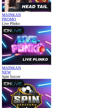
MAINKAN
PROMO
Live Plinko
MAINKAN
NEW
Spin Soccer