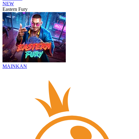
NEW
Eastern Fury
MAINKAN