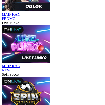
MAINKAN
PROMO
Live Plinko
MAINKAN
NEW
Spin Soccer