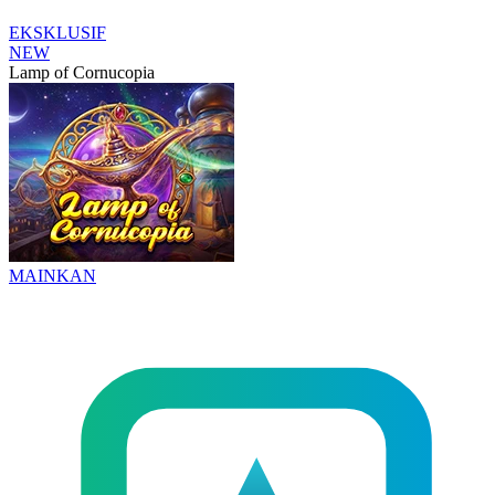
EKSKLUSIF
NEW
Lamp of Cornucopia
MAINKAN