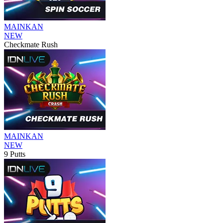
MAINKAN
NEW
Checkmate Rush
MAINKAN
NEW
9 Putts