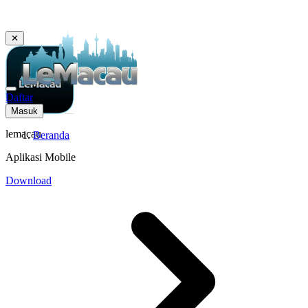
✕
Daftar
Masuk
lemacau
Beranda
Aplikasi Mobile
Download