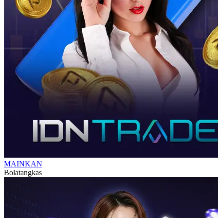
MAINKAN
Bolatangkas