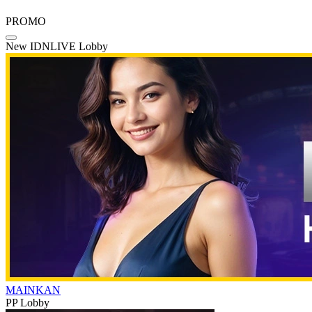
PROMO
New IDNLIVE Lobby
MAINKAN
PP Lobby