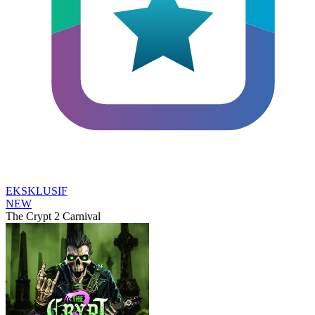
EKSKLUSIF
NEW
The Crypt 2 Carnival