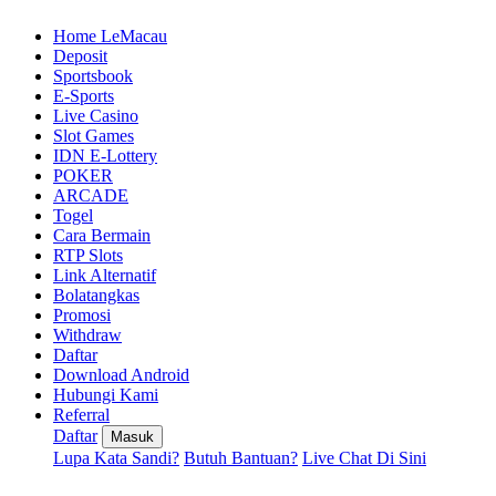
Home LeMacau
Deposit
Sportsbook
E-Sports
Live Casino
Slot Games
IDN E-Lottery
POKER
ARCADE
Togel
Cara Bermain
RTP Slots
Link Alternatif
Bolatangkas
Promosi
Withdraw
Daftar
Download Android
Hubungi Kami
Referral
Daftar
Masuk
Lupa Kata Sandi?
Butuh Bantuan?
Live Chat Di Sini