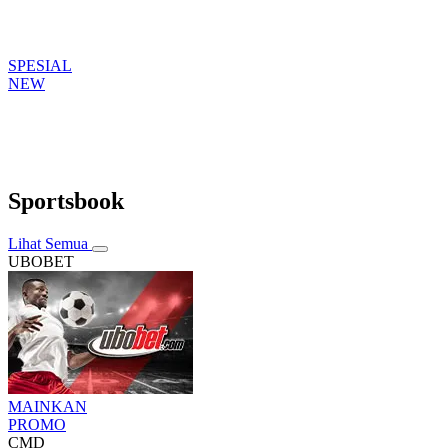
SPESIAL
NEW
Sportsbook
Lihat Semua
UBOBET
MAINKAN
PROMO
CMD