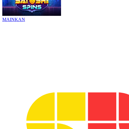
MAINKAN