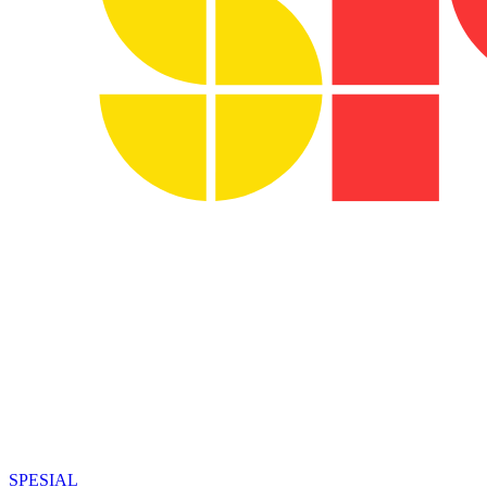
SPESIAL