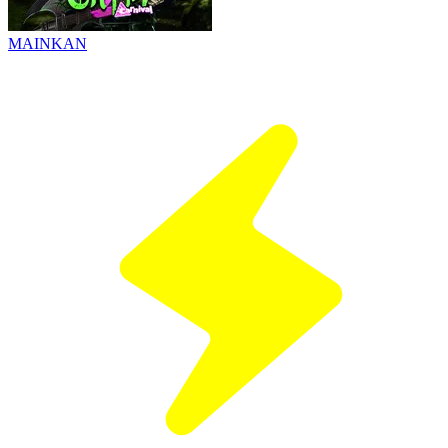
MAINKAN