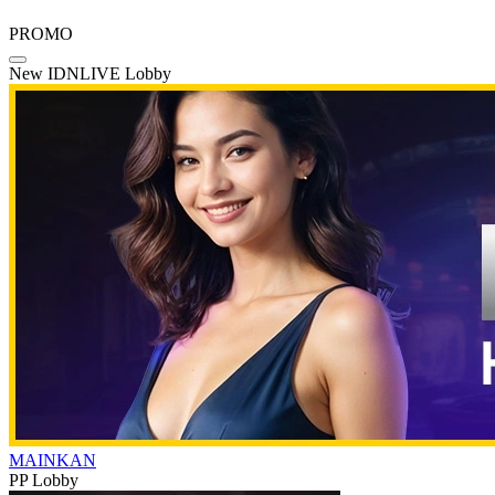
PROMO
New IDNLIVE Lobby
MAINKAN
PP Lobby