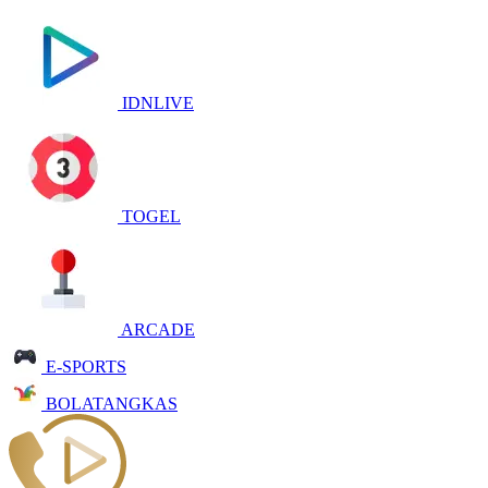
IDNLIVE
TOGEL
ARCADE
E-SPORTS
BOLATANGKAS