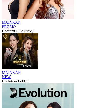
MAINKAN
PROMO
Baccarat Live Proxy
MAINKAN
NEW
Evolution Lobby