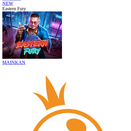
NEW
Eastern Fury
MAINKAN