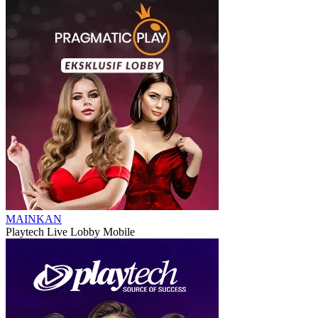
MAINKAN
Playtech Live Lobby Mobile