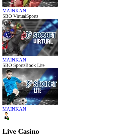
MAINKAN
SBO VirtualSports
MAINKAN
SBO SportsBook Lite
MAINKAN
Live Casino