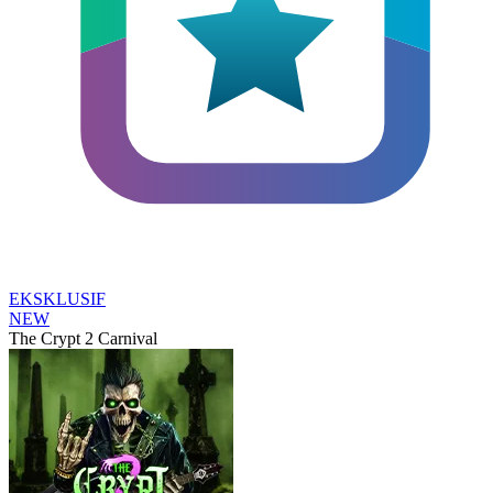
EKSKLUSIF
NEW
The Crypt 2 Carnival