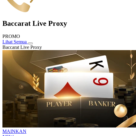
Baccarat Live Proxy
PROMO
Lihat Semua
Baccarat Live Proxy
MAINKAN