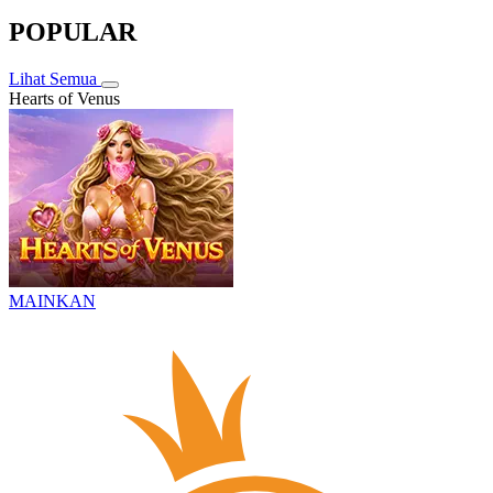
POPULAR
Lihat Semua
Hearts of Venus
MAINKAN