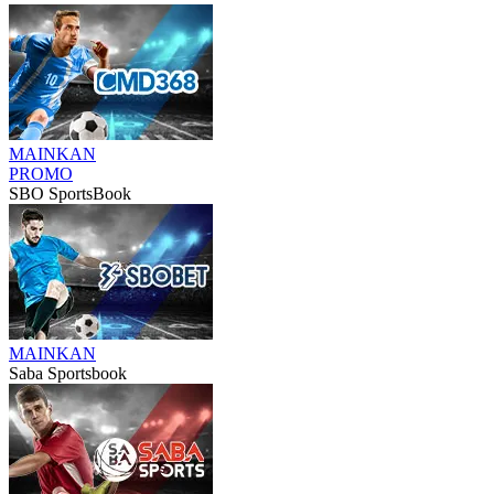
MAINKAN
PROMO
SBO SportsBook
MAINKAN
Saba Sportsbook