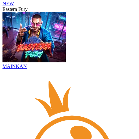
NEW
Eastern Fury
MAINKAN