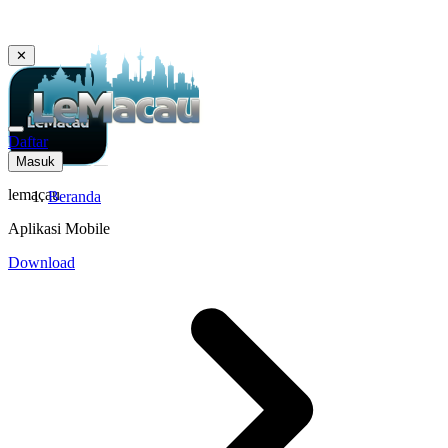
✕
Daftar
Masuk
lemacau
Beranda
Aplikasi Mobile
Download