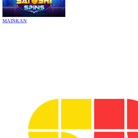
MAINKAN