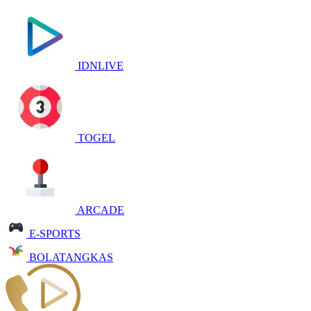
IDNLIVE
TOGEL
ARCADE
E-SPORTS
BOLATANGKAS