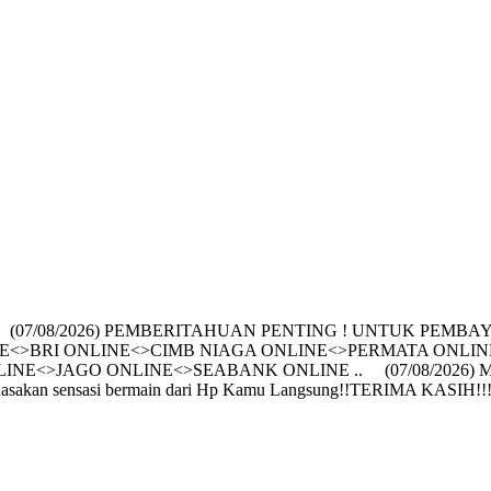
..
(07/08/2026)
PEMBERITAHUAN PENTING ! UNTUK PEMBAYA
NE<>BRI ONLINE<>CIMB NIAGA ONLINE<>PERMATA ONL
NLINE<>JAGO ONLINE<>SEABANK ONLINE ..
(07/08/2026)
M
 Rasakan sensasi bermain dari Hp Kamu Langsung!!TERIMA KASIH!!