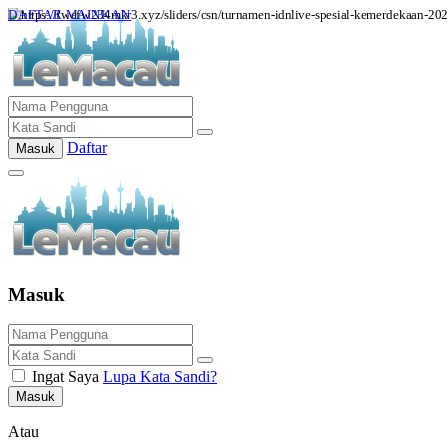
DAFTAR
DAFTAR
DAFTAR
DAFTAR
DAFTAR
DAFTAR
DAFTAR
DAFTAR
DAFTAR
DAFTAR
DAFTAR
DAFTAR
DAFTAR
DAFTAR
DAFTAR
DAFTAR
DAFTAR
DAFTAR
DAFTAR
DAFTAR
DAFTAR
DAFTAR
DAFTAR
DAFTAR
DAFTAR
DAFTAR
DAFTAR
DAFTAR
DAFTAR
DAFTAR
DAFTAR
DAFTAR
DAFTAR
MAINKAN
MAINKAN
MAINKAN
MAINKAN
MAINKAN
MAINKAN
MAINKAN
MAINKAN
MAINKAN
MAINKAN
MAINKAN
MAINKAN
MAINKAN
MAINKAN
MAINKAN
MAINKAN
MAINKAN
MAINKAN
MAINKAN
MAINKAN
MAINKAN
MAINKAN
MAINKAN
MAINKAN
MAINKAN
MAINKAN
MAINKAN
MAINKAN
MAINKAN
MAINKAN
MAINKAN
MAINKAN
MAINKAN
Daftar
Masuk
Masuk
Ingat Saya
Lupa Kata Sandi?
Masuk
Atau