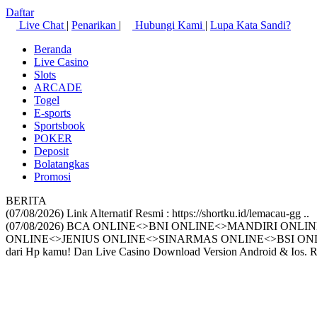
Daftar
Live Chat
|
Penarikan
|
Hubungi Kami
|
Lupa Kata Sandi?
Beranda
Live Casino
Slots
ARCADE
Togel
E-sports
Sportsbook
POKER
Deposit
Bolatangkas
Promosi
BERITA
(07/08/2026)
Link Alternatif Resmi : https://shortku.id/lemacau-gg 
(07/08/2026)
BCA ONLINE<>BNI ONLINE<>MANDIRI ONLI
ONLINE<>JENIUS ONLINE<>SINARMAS ONLINE<>BSI O
dari Hp kamu! Dan Live Casino Download Version Android & Ios.