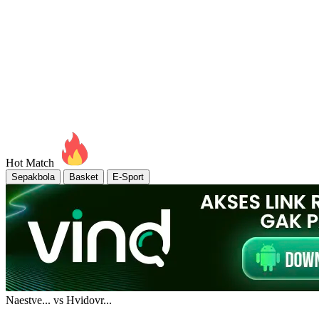
Hot Match
Sepakbola
Basket
E-Sport
Naestve... vs Hvidovr...