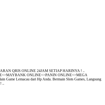
RAN QRIS ONLINE 24JAM SETIAP HARINYA ! ..
INE<>MAYBANK ONLINE<>PANIN ONLINE<>MEGA
ain Game Lemacau dari Hp Anda. Bermain Slots Games, Langsung
!! ..