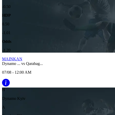
-0.50
HDP
0.50
-1.01
Odds
-1.20
MAINKAN
Dynamo ... vs Qarabag...
07/08 - 12:00 AM
H
Dynamo Kyiv
A