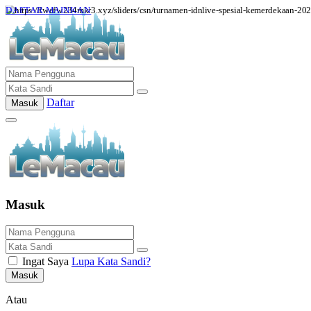
DAFTAR
DAFTAR
DAFTAR
DAFTAR
DAFTAR
DAFTAR
DAFTAR
DAFTAR
DAFTAR
DAFTAR
DAFTAR
DAFTAR
DAFTAR
DAFTAR
DAFTAR
DAFTAR
DAFTAR
DAFTAR
DAFTAR
DAFTAR
DAFTAR
DAFTAR
DAFTAR
DAFTAR
DAFTAR
DAFTAR
DAFTAR
DAFTAR
DAFTAR
DAFTAR
DAFTAR
DAFTAR
DAFTAR
MAINKAN
MAINKAN
MAINKAN
MAINKAN
MAINKAN
MAINKAN
MAINKAN
MAINKAN
MAINKAN
MAINKAN
MAINKAN
MAINKAN
MAINKAN
MAINKAN
MAINKAN
MAINKAN
MAINKAN
MAINKAN
MAINKAN
MAINKAN
MAINKAN
MAINKAN
MAINKAN
MAINKAN
MAINKAN
MAINKAN
MAINKAN
MAINKAN
MAINKAN
MAINKAN
MAINKAN
MAINKAN
MAINKAN
Daftar
Masuk
Masuk
Ingat Saya
Lupa Kata Sandi?
Masuk
Atau