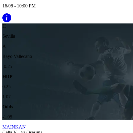
16/08 - 10:00 PM
H
Sevilla
A
Rayo Vallecano
-0.25
HDP
0.25
1.07
Odds
-1.05
MAINKAN
Celta V... vs Osasuna