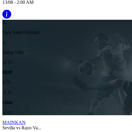
13/08 - 2:00 AM
H
Paris Saint Germain
A
Aston Villa
-0.75
HDP
0.75
-1.11
Odds
-1.02
MAINKAN
Sevilla vs Rayo Va...