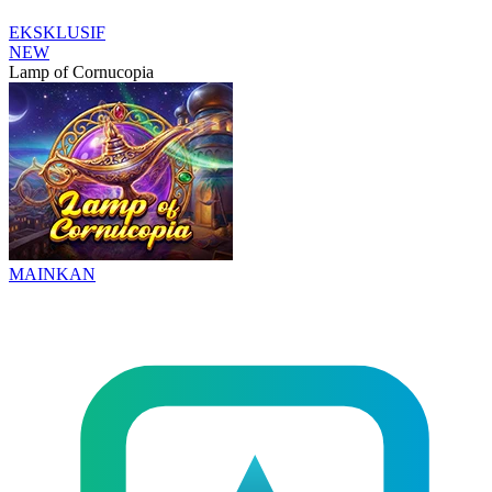
EKSKLUSIF
NEW
Lamp of Cornucopia
MAINKAN