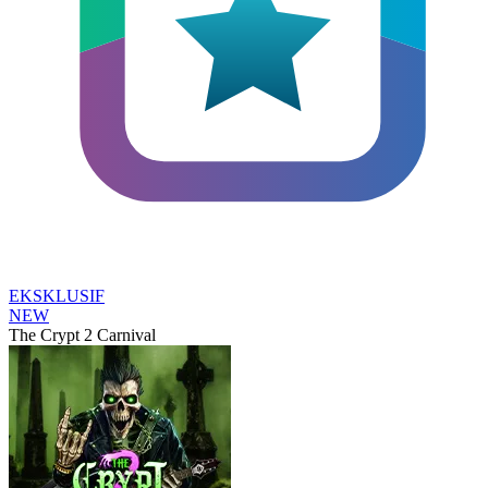
EKSKLUSIF
NEW
The Crypt 2 Carnival