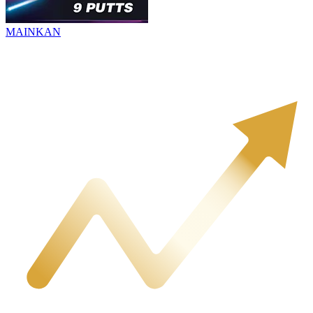
MAINKAN