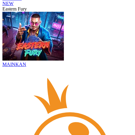
NEW
Eastern Fury
MAINKAN