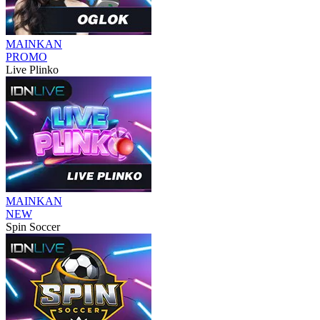
MAINKAN
PROMO
Live Plinko
MAINKAN
NEW
Spin Soccer