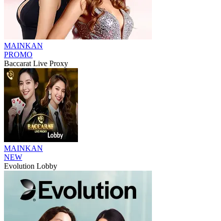
MAINKAN
PROMO
Baccarat Live Proxy
MAINKAN
NEW
Evolution Lobby