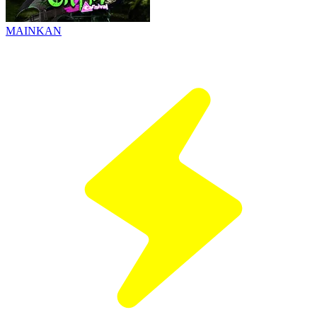
MAINKAN