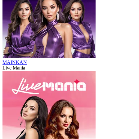
MAINKAN
Live Mania