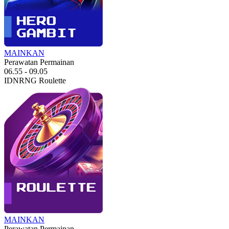
MAINKAN
Perawatan Permainan
06.55 - 09.05
IDNRNG Roulette
MAINKAN
Perawatan Permainan