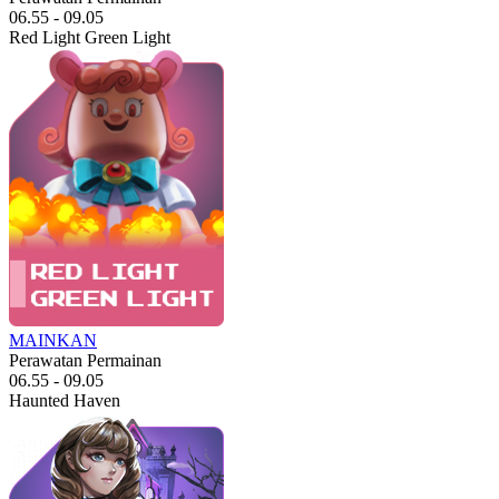
06.55 - 09.05
Red Light Green Light
MAINKAN
Perawatan Permainan
06.55 - 09.05
Haunted Haven