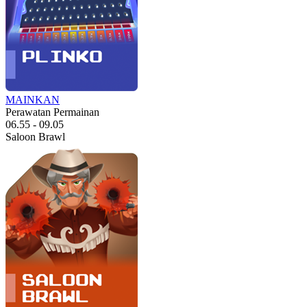
MAINKAN
Perawatan Permainan
06.55 - 09.05
Saloon Brawl