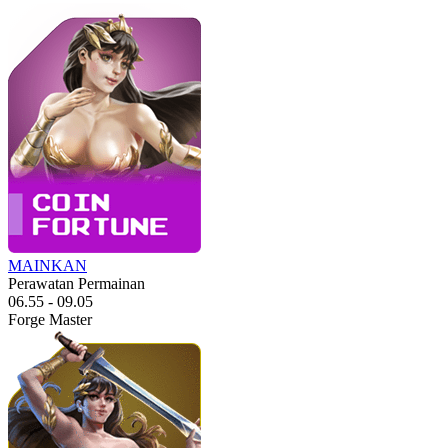
MAINKAN
Perawatan Permainan
06.55 - 09.05
Forge Master