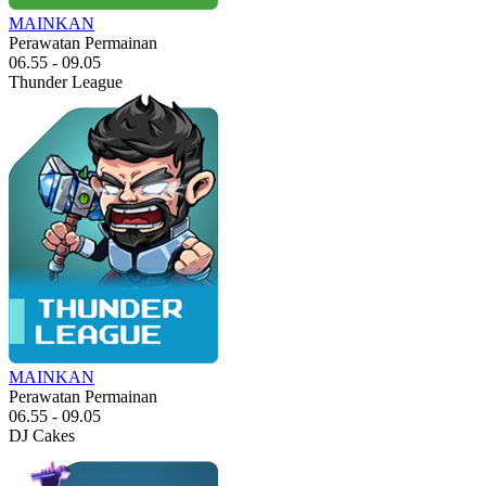
MAINKAN
Perawatan Permainan
06.55 - 09.05
Thunder League
MAINKAN
Perawatan Permainan
06.55 - 09.05
DJ Cakes