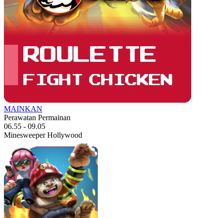
MAINKAN
Perawatan Permainan
06.55 - 09.05
Minesweeper Hollywood