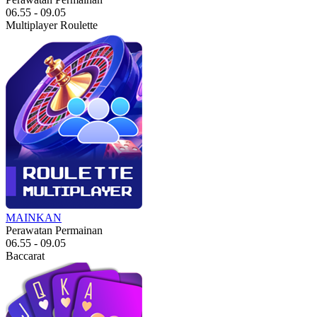
06.55 - 09.05
Multiplayer Roulette
MAINKAN
Perawatan Permainan
06.55 - 09.05
Baccarat