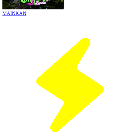
MAINKAN