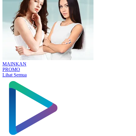
MAINKAN
PROMO
Lihat Semua