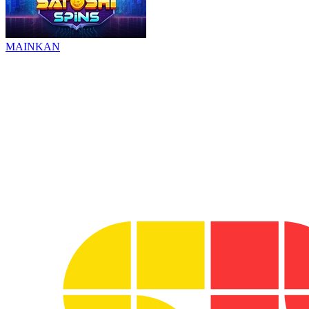
MAINKAN