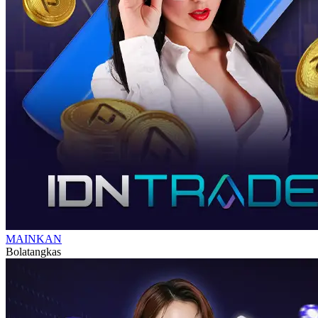
MAINKAN
Bolatangkas