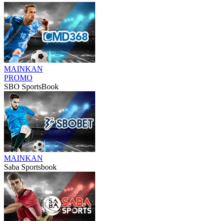
MAINKAN
PROMO
SBO SportsBook
MAINKAN
Saba Sportsbook