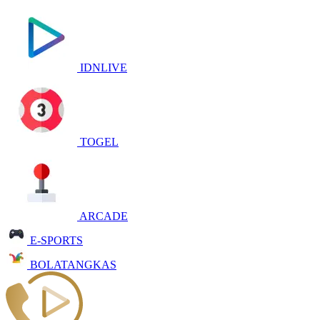
IDNLIVE
TOGEL
ARCADE
E-SPORTS
BOLATANGKAS