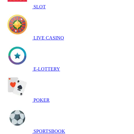
SLOT
LIVE CASINO
E-LOTTERY
POKER
SPORTSBOOK