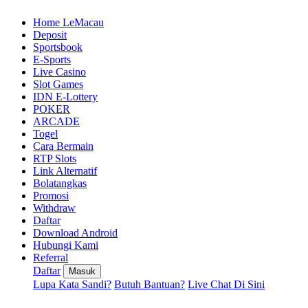
Home LeMacau
Deposit
Sportsbook
E-Sports
Live Casino
Slot Games
IDN E-Lottery
POKER
ARCADE
Togel
Cara Bermain
RTP Slots
Link Alternatif
Bolatangkas
Promosi
Withdraw
Daftar
Download Android
Hubungi Kami
Referral
Daftar
Masuk
Lupa Kata Sandi?
Butuh Bantuan?
Live Chat Di Sini