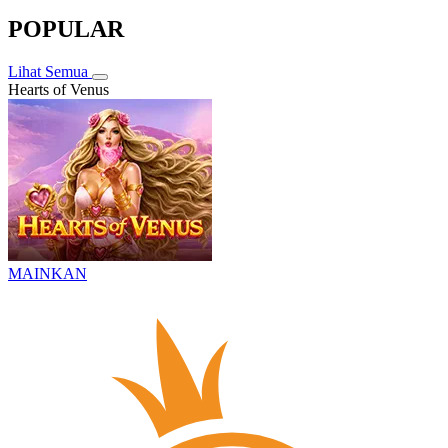
POPULAR
Lihat Semua
Hearts of Venus
MAINKAN