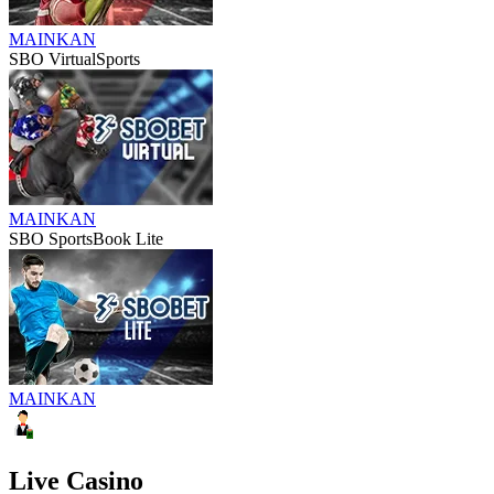
MAINKAN
SBO VirtualSports
MAINKAN
SBO SportsBook Lite
MAINKAN
Live Casino