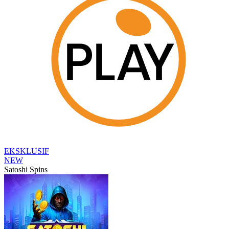
EKSKLUSIF
NEW
Satoshi Spins