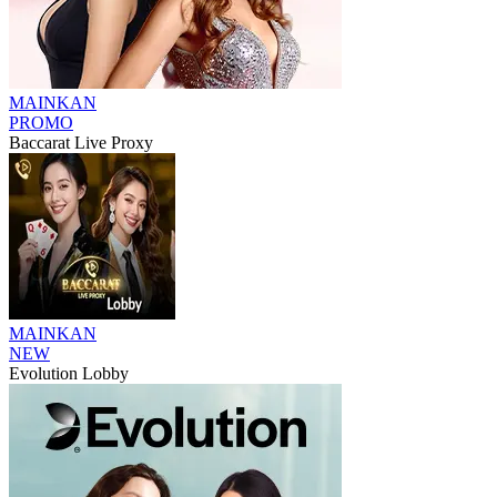
MAINKAN
PROMO
Baccarat Live Proxy
MAINKAN
NEW
Evolution Lobby