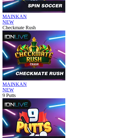
MAINKAN
NEW
Checkmate Rush
MAINKAN
NEW
9 Putts