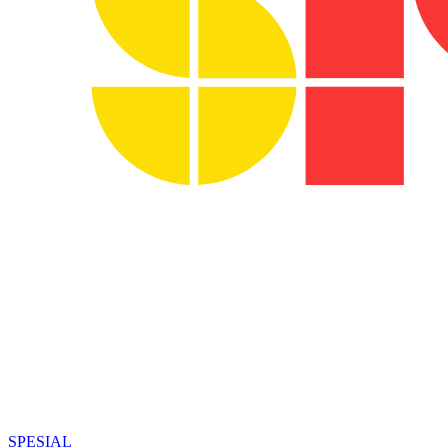
SPESIAL