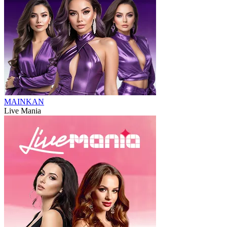
MAINKAN
Live Mania