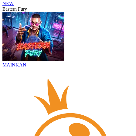
NEW
Eastern Fury
MAINKAN