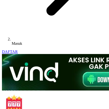
Masuk
DAFTAR