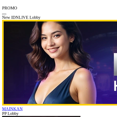
PROMO
New IDNLIVE Lobby
MAINKAN
PP Lobby