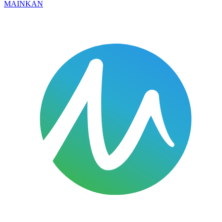
MAINKAN