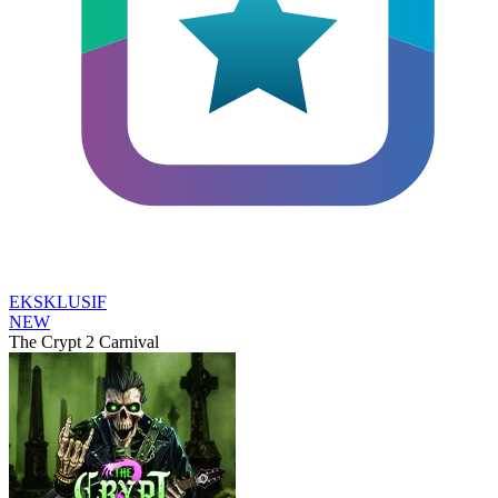
EKSKLUSIF
NEW
The Crypt 2 Carnival