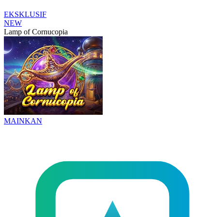
EKSKLUSIF
NEW
Lamp of Cornucopia
MAINKAN