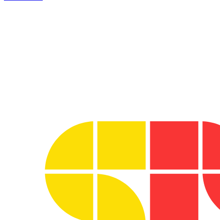
SPESIAL
5000X Mania
MAINKAN