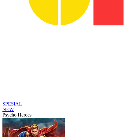
SPESIAL
NEW
Psycho Heroes