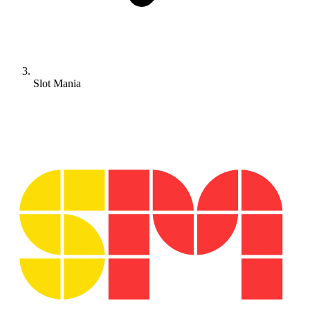
Slot Mania