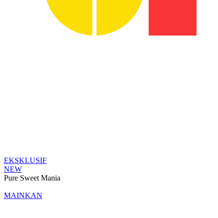
EKSKLUSIF
NEW
Pure Sweet Mania