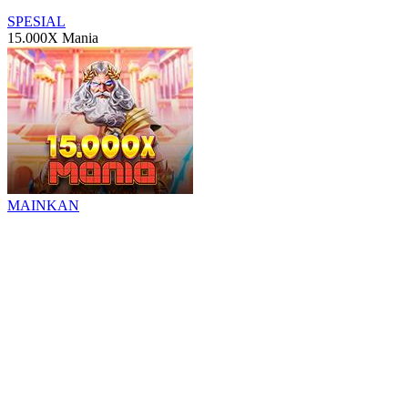
SPESIAL
15.000X Mania
MAINKAN