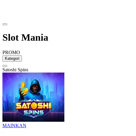
Slot Mania
PROMO
Kategori
Satoshi Spins
MAINKAN