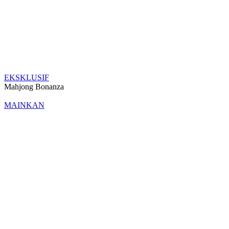
EKSKLUSIF
Mahjong Bonanza