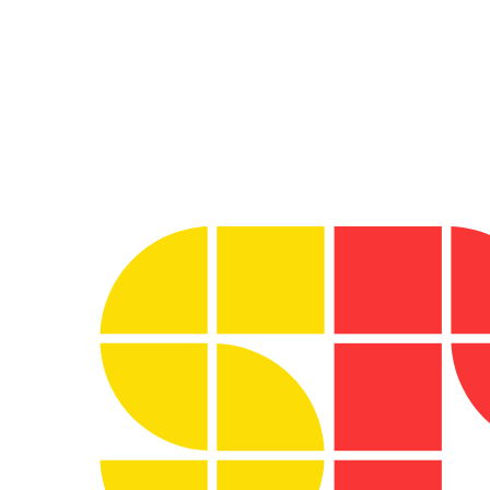
MAINKAN