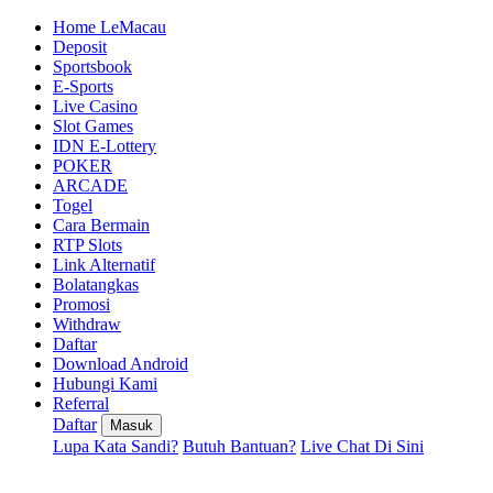
Home LeMacau
Deposit
Sportsbook
E-Sports
Live Casino
Slot Games
IDN E-Lottery
POKER
ARCADE
Togel
Cara Bermain
RTP Slots
Link Alternatif
Bolatangkas
Promosi
Withdraw
Daftar
Download Android
Hubungi Kami
Referral
Daftar
Masuk
Lupa Kata Sandi?
Butuh Bantuan?
Live Chat Di Sini