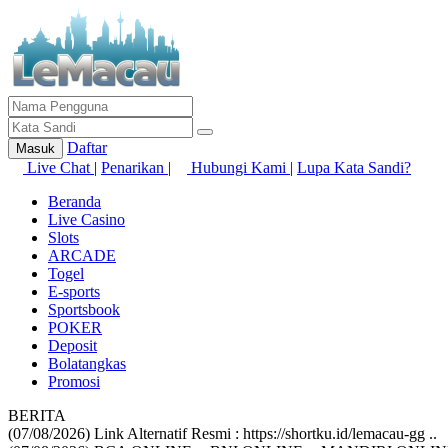
Daftar
Masuk
Live Chat
|
Penarikan
|
Hubungi Kami
|
Lupa Kata Sandi?
Beranda
Live Casino
Slots
ARCADE
Togel
E-sports
Sportsbook
POKER
Deposit
Bolatangkas
Promosi
BERITA
(07/08/2026)
Link Alternatif Resmi : https://shortku.id/lemacau-gg 