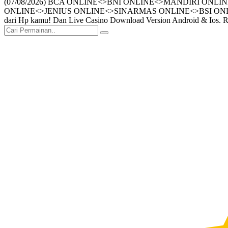
(07/08/2026)
BCA ONLINE<>BNI ONLINE<>MANDIRI ONLI
ONLINE<>JENIUS ONLINE<>SINARMAS ONLINE<>BSI O
dari Hp kamu! Dan Live Casino Download Version Android & Ios.