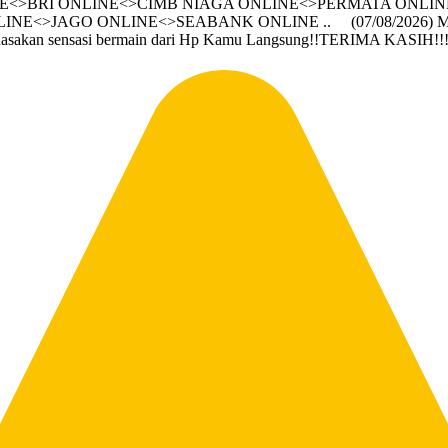
NE<>BRI ONLINE<>CIMB NIAGA ONLINE<>PERMATA ONL
NLINE<>JAGO ONLINE<>SEABANK ONLINE ..
(07/08/2026)
M
 Rasakan sensasi bermain dari Hp Kamu Langsung!!TERIMA KASIH!!