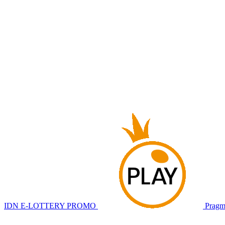
IDN E-LOTTERY
PROMO
Pragm