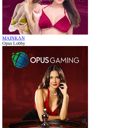
MAINKAN
Opus Lobby