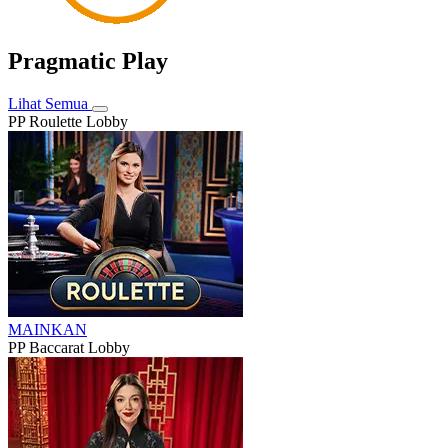
Pragmatic Play
Lihat Semua
PP Roulette Lobby
MAINKAN
PP Baccarat Lobby