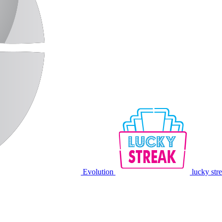
Evolution
lucky str