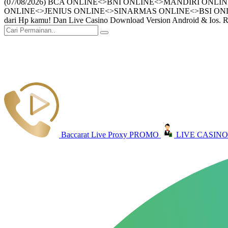
(07/08/2026)
BCA ONLINE<>BNI ONLINE<>MANDIRI ONLI
ONLINE<>JENIUS ONLINE<>SINARMAS ONLINE<>BSI O
dari Hp kamu! Dan Live Casino Download Version Android & Ios.
Baccarat Live Proxy
PROMO
LIVE CASINO