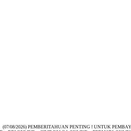
..
(07/08/2026)
PEMBERITAHUAN PENTING ! UNTUK PEMBAYA