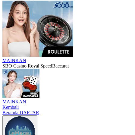
MAINKAN
SBO Casino Royal SpeedBaccarat
MAINKAN
Kembali
Beranda
DAFTAR