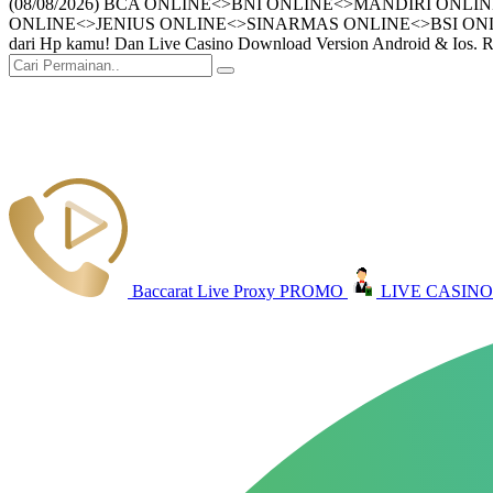
(08/08/2026)
BCA ONLINE<>BNI ONLINE<>MANDIRI ONLI
ONLINE<>JENIUS ONLINE<>SINARMAS ONLINE<>BSI O
dari Hp kamu! Dan Live Casino Download Version Android & Ios.
Baccarat Live Proxy
PROMO
LIVE CASINO