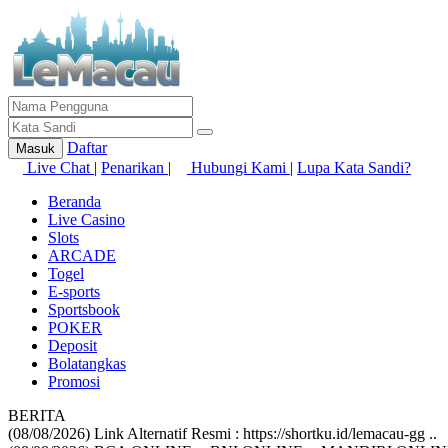
Daftar
Masuk
Live Chat
|
Penarikan
|
Hubungi Kami
|
Lupa Kata Sandi?
Beranda
Live Casino
Slots
ARCADE
Togel
E-sports
Sportsbook
POKER
Deposit
Bolatangkas
Promosi
BERITA
(08/08/2026)
Link Alternatif Resmi : https://shortku.id/lemacau-gg 