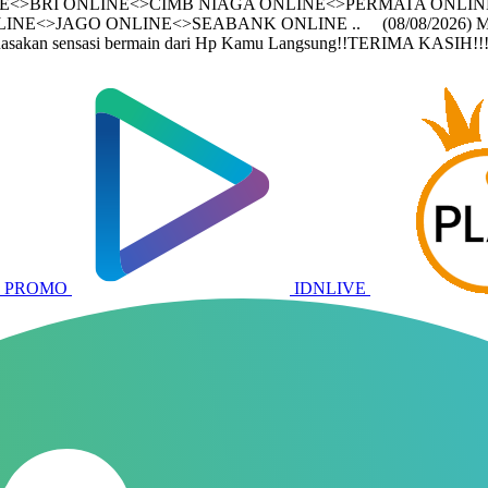
NE<>BRI ONLINE<>CIMB NIAGA ONLINE<>PERMATA ONL
NLINE<>JAGO ONLINE<>SEABANK ONLINE ..
(08/08/2026)
M
 Rasakan sensasi bermain dari Hp Kamu Langsung!!TERIMA KASIH!!
PROMO
IDNLIVE